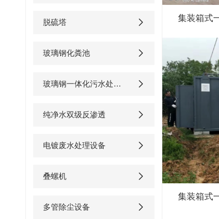
集装箱式
脱硫塔
玻璃钢化粪池
玻璃钢一体化污水处理设备
纯净水双级反渗透
电镀废水处理设备
叠螺机
集装箱式
多管除尘设备