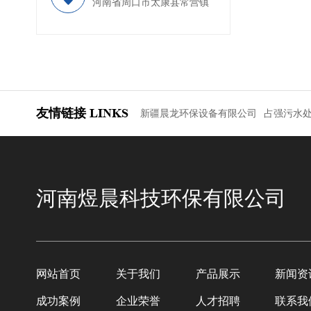
河南省周口市太康县常营镇
友情链接
LINKS
新疆晨龙环保设备有限公司
占强污水
河南煜晨科技环保有限公司
网站首页
关于我们
产品展示
新闻资
成功案例
企业荣誉
人才招聘
联系我