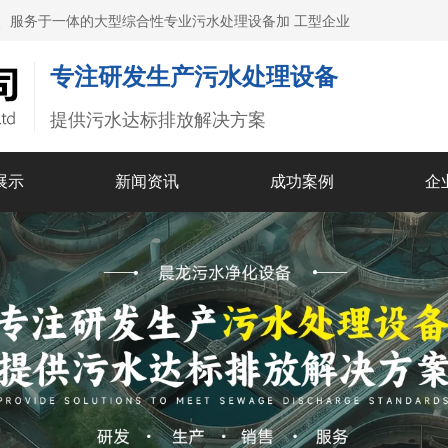
、服务于一体的大型综合性专业污水处理设备加 工型企业
专注研发生产污水处理设备
提供污水达标排放解决方案
展示
新闻资讯
成功案例
企