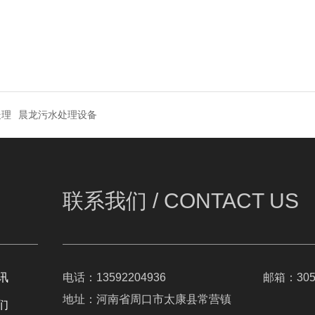
处理
晨龙污水处理设备
联系我们 /
CONTACT US
讯
电话：13592204936
邮箱：3056
地址：河南省周口市太康县常营镇
们