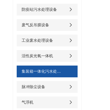
防疫站污水处理设备
废气反吊膜设备
工业废水处理设备
活性炭光氧一体机
集装箱一体化污水处理设备
脉冲除尘设备
气浮机