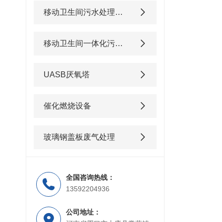
移动卫生间污水处理设备
移动卫生间一体化污水处理设备
UASB厌氧塔
催化燃烧设备
玻璃钢盖板废气处理
全国咨询热线：
13592204936
公司地址：