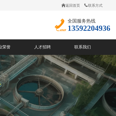
返回首页
联系方式
全国服务热线
13592204936
业荣誉
人才招聘
联系我们