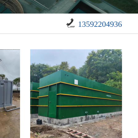
13592204936