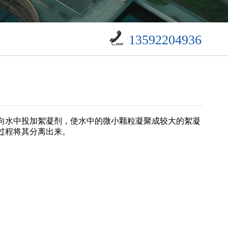
13592204936
向水中投加絮凝剂，使水中的微小颗粒凝聚成较大的絮凝
过程将其分离出来。