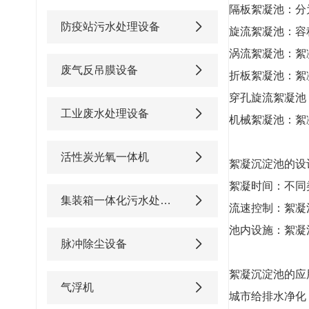
隔板絮凝池：分
防疫站污水处理设备
旋流絮凝池：容
涡流絮凝池：絮
废气反吊膜设备
折板絮凝池：絮
穿孔旋流絮凝池
工业废水处理设备
机械絮凝池：絮
活性炭光氧一体机
絮凝沉淀池的设
絮凝时间：不同
集装箱一体化污水处理设备
流速控制：絮凝
池内设施：絮凝
脉冲除尘设备
絮凝沉淀池的应
气浮机
城市给排水净化